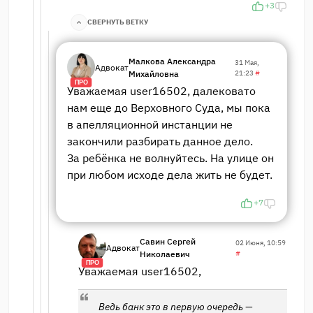
+3
СВЕРНУТЬ ВЕТКУ
Малкова Александра
31 Мая,
Адвокат
Михайловна
21:23
#
ПРО
Уважаемая user16502, далековато
нам еще до Верховного Суда, мы пока
в апелляционной инстанции не
закончили разбирать данное дело.
За ребёнка не волнуйтесь. На улице он
при любом исходе дела жить не будет.
+7
Савин Сергей
02 Июня, 10:59
Адвокат
Николаевич
#
ПРО
Уважаемая user16502,
Ведь банк это в первую очередь —