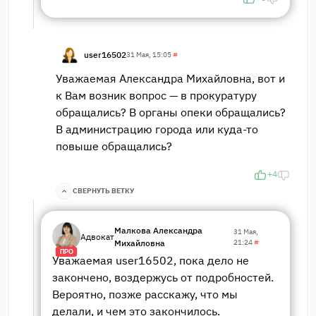
user16502
31 Мая, 15:05
#
Уважаемая Александра Михайловна, вот и
к Вам возник вопрос — в прокуратуру
обращались? В органы опеки обращались?
В администрацию города или куда-то
повыше обращались?
+4
СВЕРНУТЬ ВЕТКУ
Малкова Александра
31 Мая,
Адвокат
Михайловна
21:24
#
ПРО
Уважаемая user16502, пока дело не
закончено, воздержусь от подробностей.
Вероятно, позже расскажу, что мы
делали, и чем это закончилось.