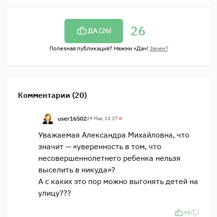
26
ДА (
26
)
Полезная публикация? Нажми «Да»!
Зачем?
Комментарии (20)
user16502
29 Мая, 13:17
#
Уважаемая Александра Михайловна, что
значит — «уверенность в том, что
несовершеннолетнего ребенка нельзя
выселить в никуда»?
А с каких это пор можно выгонять детей на
улицу???
+6